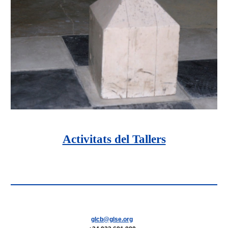
Activitats del Tallers
glcb@glse.org